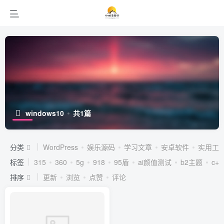
windows10
共1篇
分类
WordPress
娱乐源码
学习文章
安卓软件
实用工
标签
315
360
5g
918
95盾
ai颜值测试
b2主题
c++
排序
更新
浏览
点赞
评论