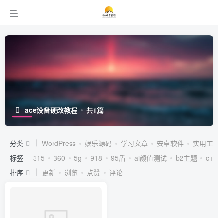
ace设备硬改教程
共1篇
分类
WordPress
娱乐源码
学习文章
安卓软件
实用工
标签
315
360
5g
918
95盾
ai颜值测试
b2主题
c++
排序
更新
浏览
点赞
评论