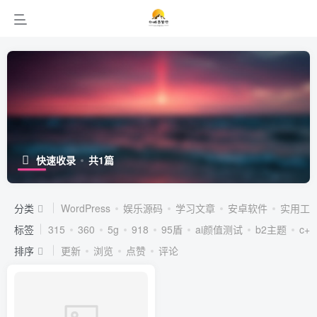
快速收录
共1篇
分类
WordPress
娱乐源码
学习文章
安卓软件
实用工
标签
315
360
5g
918
95盾
ai颜值测试
b2主题
c++
排序
更新
浏览
点赞
评论