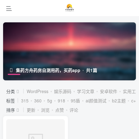
集药方舟药房自测用药，买药app
共1篇
分类
WordPress
娱乐源码
学习文章
安卓软件
实用工
标签
315
360
5g
918
95盾
ai颜值测试
b2主题
c++
排序
更新
浏览
点赞
评论