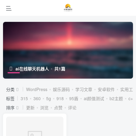
ai在线聊天机器人
共1篇
分类
WordPress
娱乐源码
学习文章
安卓软件
实用工
标签
315
360
5g
918
95盾
ai颜值测试
b2主题
c++
排序
更新
浏览
点赞
评论