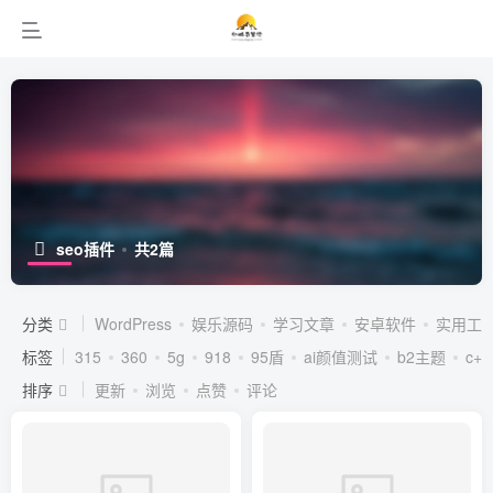
seo插件
共2篇
分类
WordPress
娱乐源码
学习文章
安卓软件
实用工
标签
315
360
5g
918
95盾
ai颜值测试
b2主题
c++
排序
更新
浏览
点赞
评论