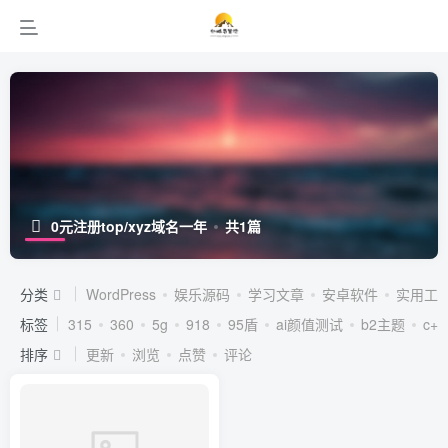
0元注册top/xyz域名一年
共1篇
分类
WordPress
娱乐源码
学习文章
安卓软件
实用工
标签
315
360
5g
918
95盾
ai颜值测试
b2主题
c++
排序
更新
浏览
点赞
评论