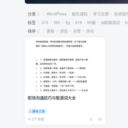
分类
WordPress
娱乐源码
学习文章
安卓软
标签
315
360
5g
918
95盾
ai颜值测试
排序
更新
浏览
点赞
评论
职场沟通技巧与敬酒词大全
趣味文章
2个月前
0
57