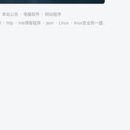
本站公告
电脑软件
网站程序
l
http
inis博客程序
json
Linux
linux安全狗一键...
linux服