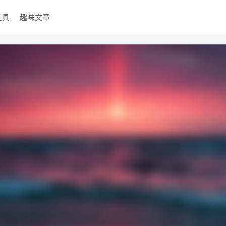
工具
趣味文章