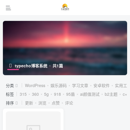
typecho博客系统
共1篇
分类
WordPress
娱乐源码
学习文章
安卓软件
实用工
标签
315
360
5g
918
95盾
ai颜值测试
b2主题
c++
排序
更新
浏览
点赞
评论