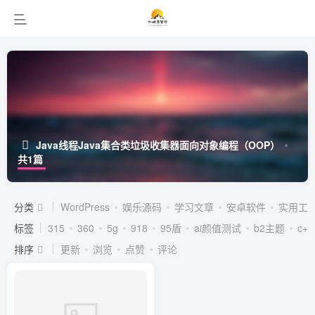
Java线程Java集合类垃圾收集器面向对象编程（OOP）
共1篇
分类
WordPress
娱乐源码
学习文章
安卓软件
实用工
标签
315
360
5g
918
95盾
ai颜值测试
b2主题
c++
排序
更新
浏览
点赞
评论