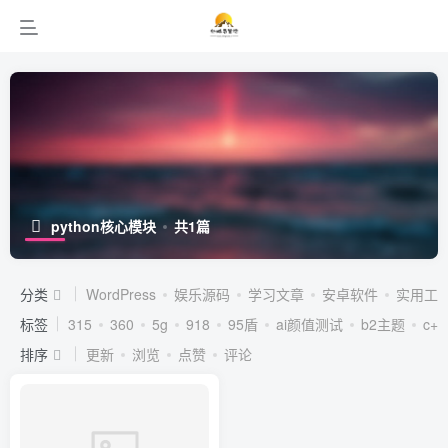
python核心模块
共1篇
分类
WordPress
娱乐源码
学习文章
安卓软件
实用工
标签
315
360
5g
918
95盾
ai颜值测试
b2主题
c++
排序
更新
浏览
点赞
评论