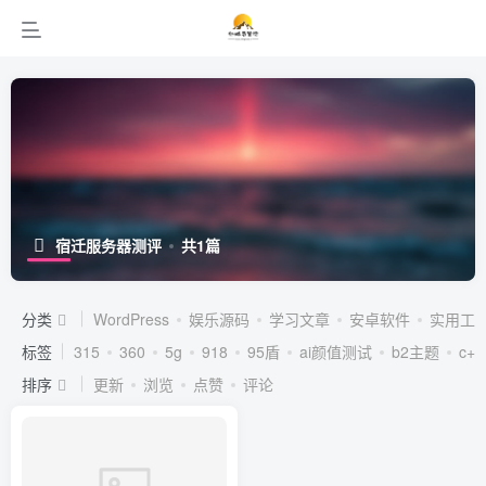
宿迁服务器测评
共1篇
分类
WordPress
娱乐源码
学习文章
安卓软件
实用工
标签
315
360
5g
918
95盾
ai颜值测试
b2主题
c++
排序
更新
浏览
点赞
评论