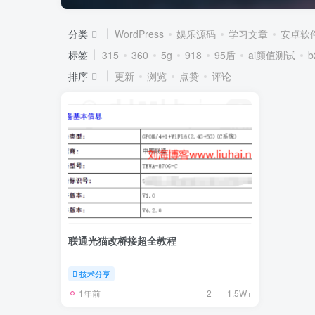
分类
WordPress
娱乐源码
学习文章
安卓软
标签
315
360
5g
918
95盾
ai颜值测试
排序
更新
浏览
点赞
评论
联通光猫改桥接超全教程
技术分享
1年前
2
1.5W+