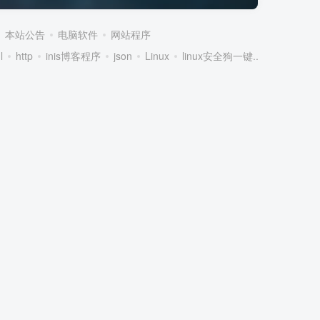
本站公告
电脑软件
网站程序
l
http
inis博客程序
json
Linux
linux安全狗一键...
linux服