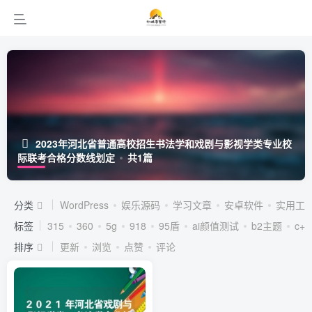
2023年河北省普通高校招生书法学和戏剧与影视学类专业校
际联考合格分数线划定
共1篇
分类
WordPress
娱乐源码
学习文章
安卓软件
实用工
标签
315
360
5g
918
95盾
ai颜值测试
b2主题
c++
排序
更新
浏览
点赞
评论