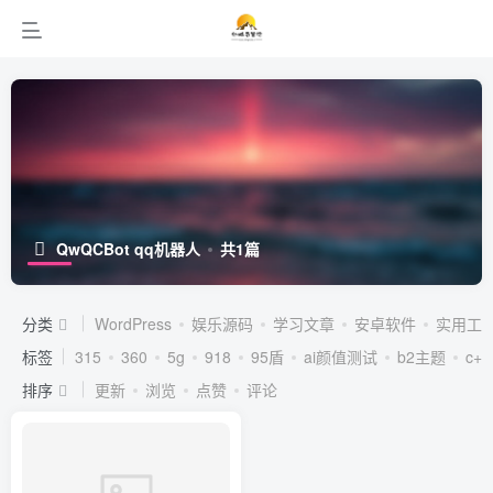
QwQCBot qq机器人
共1篇
分类
WordPress
娱乐源码
学习文章
安卓软件
实用工
标签
315
360
5g
918
95盾
ai颜值测试
b2主题
c++
排序
更新
浏览
点赞
评论