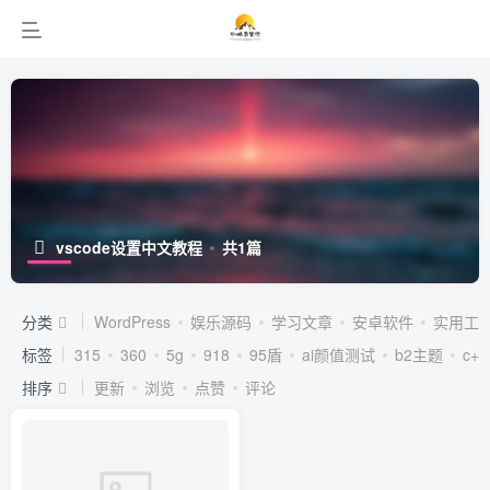
vscode设置中文教程
共1篇
分类
WordPress
娱乐源码
学习文章
安卓软件
实用工
标签
315
360
5g
918
95盾
ai颜值测试
b2主题
c++
排序
更新
浏览
点赞
评论