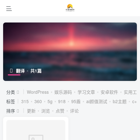
翻译
共1篇
分类
WordPress
娱乐源码
学习文章
安卓软件
实用工
标签
315
360
5g
918
95盾
ai颜值测试
b2主题
c++
排序
更新
浏览
点赞
评论