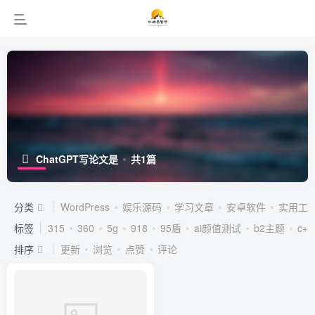
ChatGPT写论文是
共1篇
分类
WordPress
娱乐源码
学习文章
安卓软件
实用工
标签
315
360
5g
918
95盾
ai颜值测试
b2主题
c++
排序
更新
浏览
点赞
评论