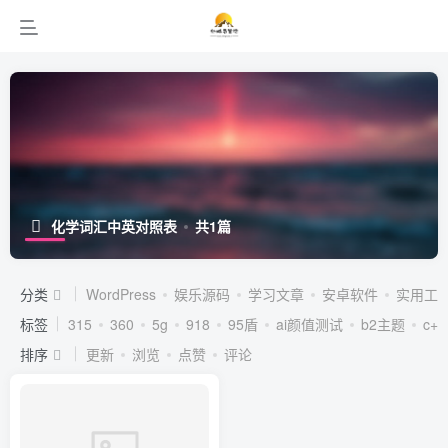
化学词汇中英对照表
共1篇
分类
WordPress
娱乐源码
学习文章
安卓软件
实用工
标签
315
360
5g
918
95盾
ai颜值测试
b2主题
c++
排序
更新
浏览
点赞
评论