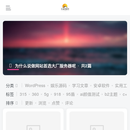
为什么说做网站首选大厂服务器呢
共2篇
分类
WordPress
娱乐源码
学习文章
安卓软件
实用工
标签
315
360
5g
918
95盾
ai颜值测试
b2主题
c++
排序
更新
浏览
点赞
评论