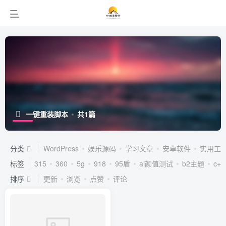
一键重装脚本
共1篇
分类
WordPress
娱乐源码
学习文章
安卓软件
实用工
标签
315
360
5g
918
95盾
ai颜值测试
b2主题
c++
排序
更新
浏览
点赞
评论