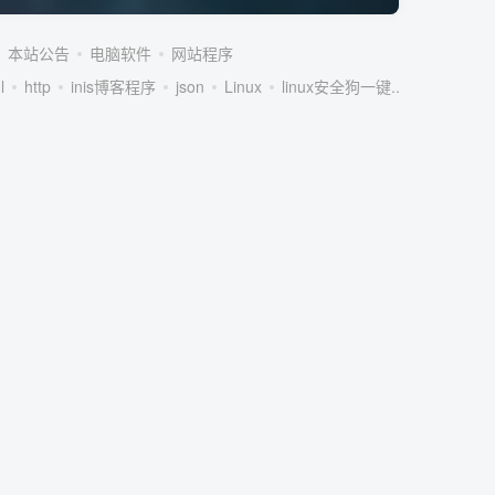
本站公告
电脑软件
网站程序
l
http
inis博客程序
json
Linux
linux安全狗一键...
linux服