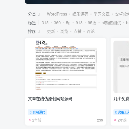
分类
WordPress
娱乐源码
学习文章
安卓软
标签
315
360
5g
918
95盾
ai颜值测试
排序
更新
浏览
点赞
评论
文章在线伪原创网站源码
几个免
实用源码
实用工
2年前
2年前
239