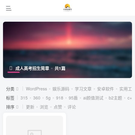
成人高考招生简章
共1篇
分类
WordPress
娱乐源码
学习文章
安卓软件
实用工
标签
315
360
5g
918
95盾
ai颜值测试
b2主题
c++
排序
更新
浏览
点赞
评论