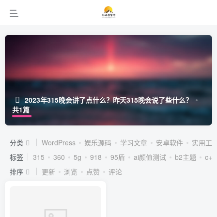
2023年315晚会讲了点什么？昨天315晚会说了些什么？
共1篇
分类
WordPress
娱乐源码
学习文章
安卓软件
实用工
标签
315
360
5g
918
95盾
ai颜值测试
b2主题
c++
排序
更新
浏览
点赞
评论