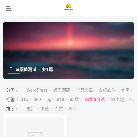
ai颜值测试
共1篇
分类
WordPress
娱乐源码
学习文章
安卓软件
实用工
标签
315
360
5g
918
95盾
ai颜值测试
b2主题
c++
排序
更新
浏览
点赞
评论