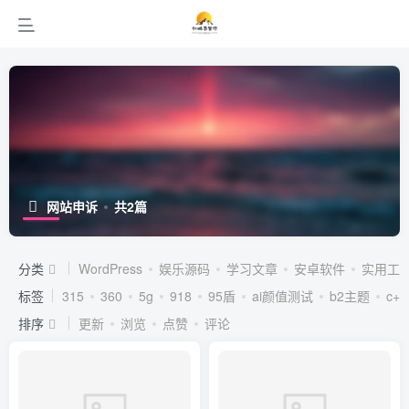
网站申诉
共2篇
分类
WordPress
娱乐源码
学习文章
安卓软件
实用工
标签
315
360
5g
918
95盾
ai颜值测试
b2主题
c++
排序
更新
浏览
点赞
评论