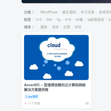
分类
WordPress
娱乐源码
学习文章
安卓软
标签
315
360
5g
918
95盾
ai颜值测试
排序
更新
浏览
点赞
评论
AncerIDC – 您值得信赖的云计算和网络
解决方案提供商
vps测评
11个月前
99