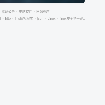
本站公告
电脑软件
网站程序
l
http
inis博客程序
json
Linux
linux安全狗一键...
linux服