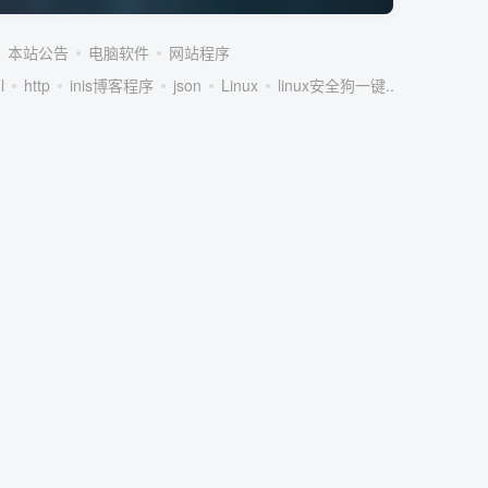
本站公告
电脑软件
网站程序
l
http
inis博客程序
json
Linux
linux安全狗一键...
linux服