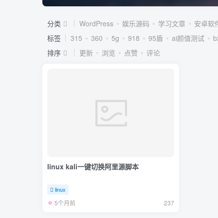
分类
WordPress
娱乐源码
学习文章
安卓软
标签
315
360
5g
918
95盾
ai颜值测试
排序
更新
浏览
点赞
评论
linux kali一键切换阿里源脚本
linux
5个月前
237