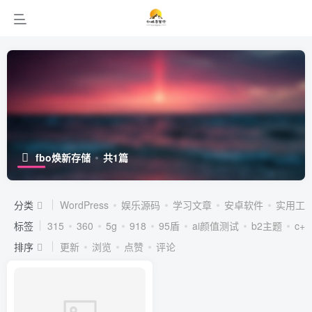
fbo焕新存储
共1篇
分类
WordPress
娱乐源码
学习文章
安卓软件
实用工
标签
315
360
5g
918
95盾
ai颜值测试
b2主题
c++
排序
更新
浏览
点赞
评论