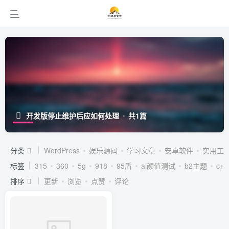
开发版停止维护后应如何处理
共1篇
分类
WordPress
娱乐源码
学习文章
安卓软件
实用工
标签
315
360
5g
918
95盾
ai颜值测试
b2主题
c++
排序
更新
浏览
点赞
评论