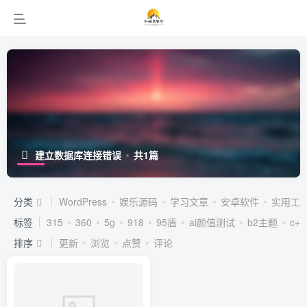
建立数据库连接错误
共1篇
分类
WordPress
娱乐源码
学习文章
安卓软件
实用工
标签
315
360
5g
918
95盾
ai颜值测试
b2主题
c++
排序
更新
浏览
点赞
评论