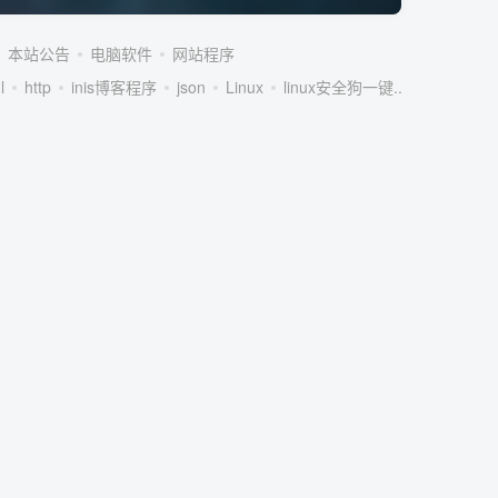
本站公告
电脑软件
网站程序
l
http
inis博客程序
json
Linux
linux安全狗一键...
linux服