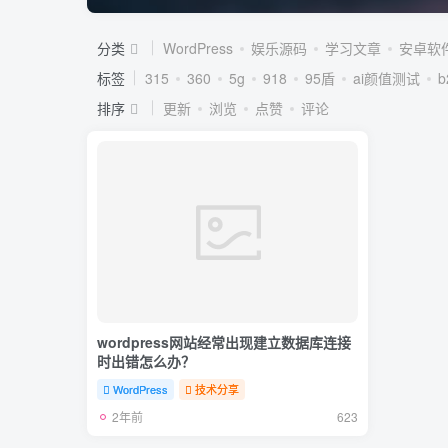
分类
WordPress
娱乐源码
学习文章
安卓软
标签
315
360
5g
918
95盾
ai颜值测试
排序
更新
浏览
点赞
评论
wordpress网站经常出现建立数据库连接
时出错怎么办？
WordPress
技术分享
2年前
623