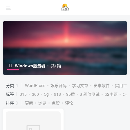
Windows服务器
共1篇
分类
WordPress
娱乐源码
学习文章
安卓软件
实用工
标签
315
360
5g
918
95盾
ai颜值测试
b2主题
c++
排序
更新
浏览
点赞
评论