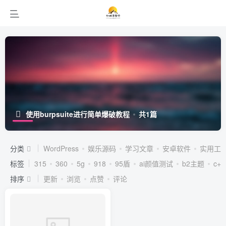
使用burpsuite进行简单爆破教程
共1篇
分类
WordPress
娱乐源码
学习文章
安卓软件
实用工
标签
315
360
5g
918
95盾
ai颜值测试
b2主题
c++
排序
更新
浏览
点赞
评论