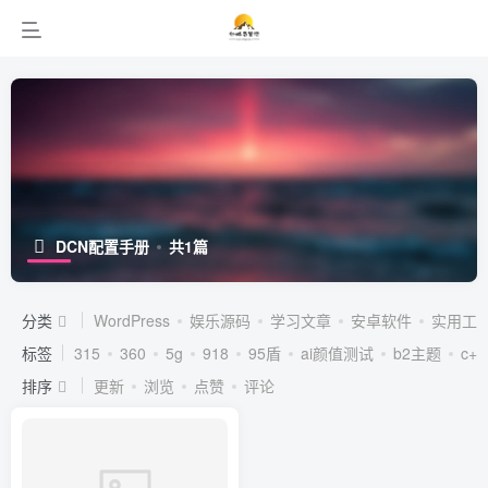
DCN配置手册
共1篇
分类
WordPress
娱乐源码
学习文章
安卓软件
实用工
标签
315
360
5g
918
95盾
ai颜值测试
b2主题
c++
排序
更新
浏览
点赞
评论