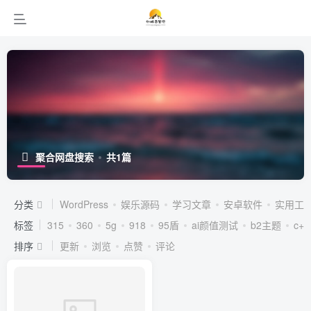
聚合网盘搜索
共1篇
分类
WordPress
娱乐源码
学习文章
安卓软件
实用工
标签
315
360
5g
918
95盾
ai颜值测试
b2主题
c++
排序
更新
浏览
点赞
评论