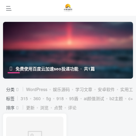
免费使用百度云加速seo投递功能
共1篇
分类
WordPress
娱乐源码
学习文章
安卓软件
实用工
标签
315
360
5g
918
95盾
ai颜值测试
b2主题
c++
排序
更新
浏览
点赞
评论