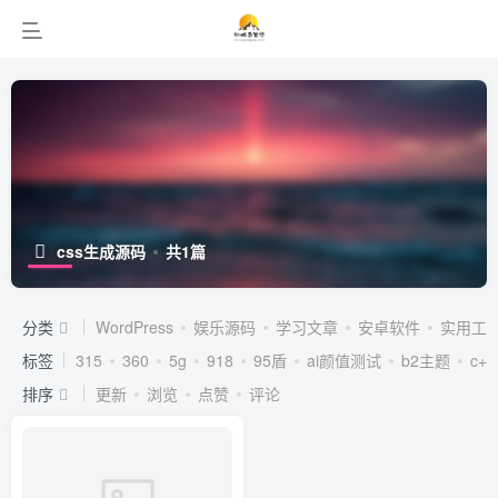
css生成源码
共1篇
分类
WordPress
娱乐源码
学习文章
安卓软件
实用工
标签
315
360
5g
918
95盾
ai颜值测试
b2主题
c++
排序
更新
浏览
点赞
评论