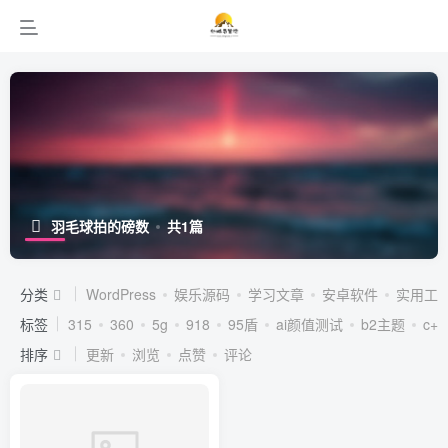
羽毛球拍的磅数
共1篇
分类
WordPress
娱乐源码
学习文章
安卓软件
实用工
标签
315
360
5g
918
95盾
ai颜值测试
b2主题
c++
排序
更新
浏览
点赞
评论