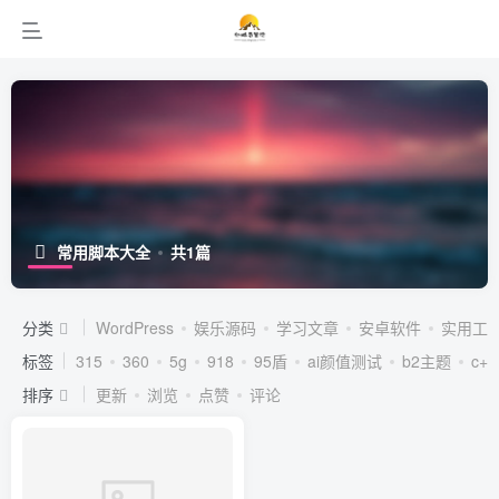
常用脚本大全
共1篇
分类
WordPress
娱乐源码
学习文章
安卓软件
实用工
标签
315
360
5g
918
95盾
ai颜值测试
b2主题
c++
排序
更新
浏览
点赞
评论