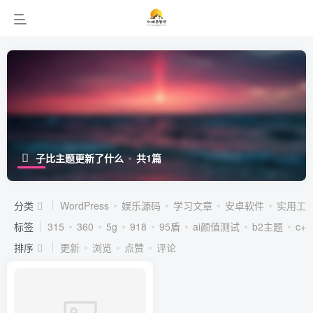
子比主题更新了什么
共1篇
分类
WordPress
娱乐源码
学习文章
安卓软件
实用工
标签
315
360
5g
918
95盾
ai颜值测试
b2主题
c++
排序
更新
浏览
点赞
评论