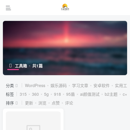
工具箱
共1篇
分类
WordPress
娱乐源码
学习文章
安卓软件
实用工
标签
315
360
5g
918
95盾
ai颜值测试
b2主题
c++
排序
更新
浏览
点赞
评论