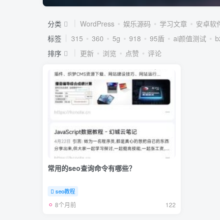
分类
WordPress
娱乐源码
学习文章
安卓软
标签
315
360
5g
918
95盾
ai颜值测试
排序
更新
浏览
点赞
评论
常用的seo查询命令有哪些？
seo教程
8个月前
122