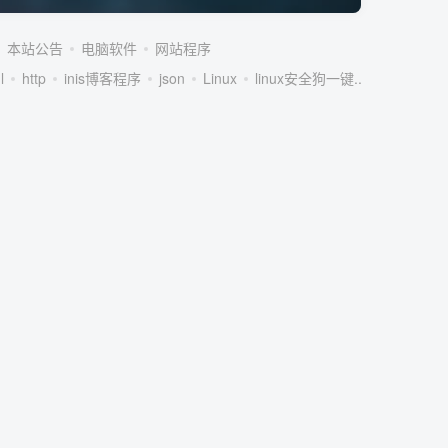
本站公告
电脑软件
网站程序
l
http
inis博客程序
json
Linux
linux安全狗一键...
linux服