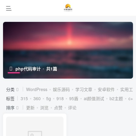
php代码审计
共1篇
分类
WordPress
娱乐源码
学习文章
安卓软件
实用工
标签
315
360
5g
918
95盾
ai颜值测试
b2主题
c++
排序
更新
浏览
点赞
评论