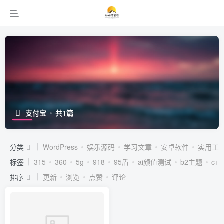
支付宝
共1篇
分类
WordPress
娱乐源码
学习文章
安卓软件
实用工
标签
315
360
5g
918
95盾
ai颜值测试
b2主题
c++
排序
更新
浏览
点赞
评论