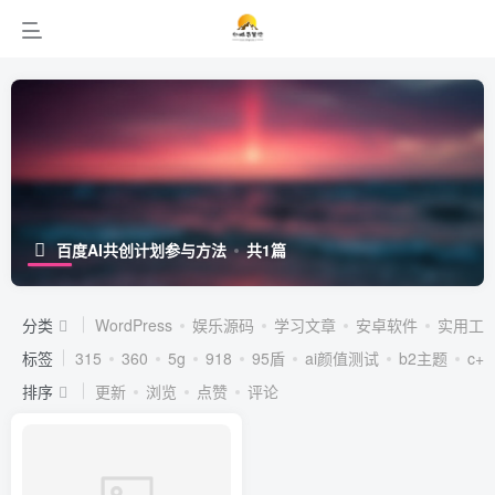
百度AI共创计划参与方法
共1篇
分类
WordPress
娱乐源码
学习文章
安卓软件
实用工
标签
315
360
5g
918
95盾
ai颜值测试
b2主题
c++
排序
更新
浏览
点赞
评论