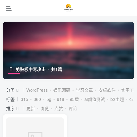
剪贴板中毒攻击
共1篇
分类
WordPress
娱乐源码
学习文章
安卓软件
实用工
标签
315
360
5g
918
95盾
ai颜值测试
b2主题
c++
排序
更新
浏览
点赞
评论