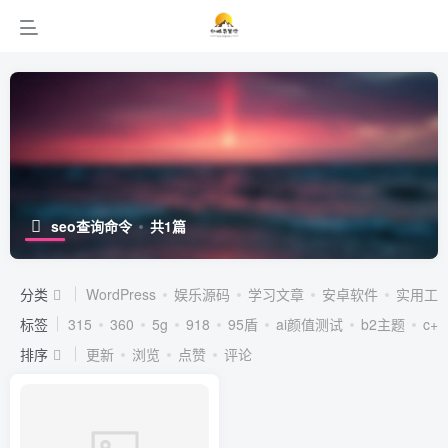
seo查询命令
共1篇
分类
WordPress
娱乐源码
学习文章
安卓软件
实用工
标签
315
360
5g
918
95盾
ai颜值测试
b2主题
c++
排序
更新
浏览
点赞
评论