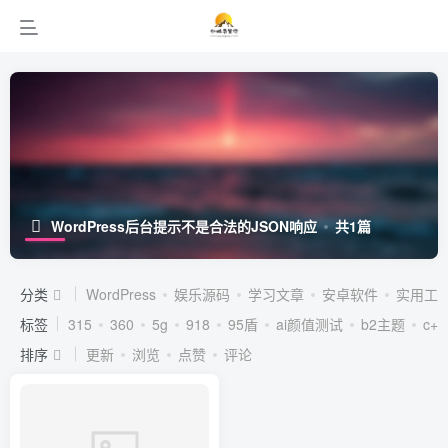
WordPress后台提示不是合法的JSON响应
共1篇
分类
WordPress
娱乐源码
学习文章
安卓软件
实用工
标签
315
360
5g
918
95盾
ai颜值测试
b2主题
c++
排序
更新
浏览
点赞
评论